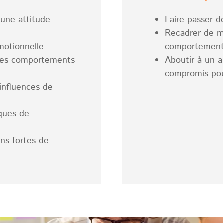
 une attitude
Faire passer d
Recadrer de ma
motionnelle
comportemen
 des comportements
Aboutir à un a
compromis pou
 influences de
ques de
ons fortes de