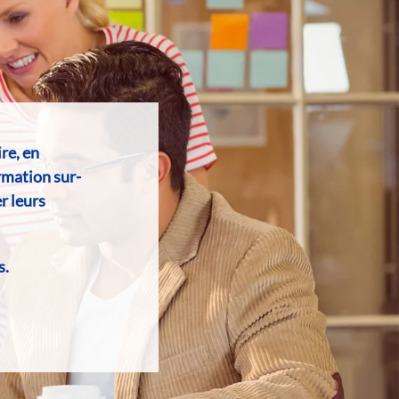
re, en
rmation sur-
r leurs
s.