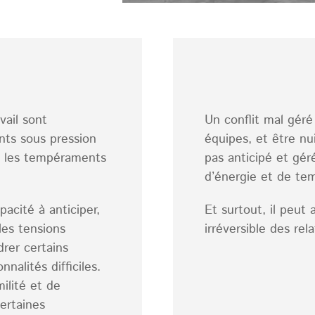
vail sont
Un conflit mal géré
nts sous pression
équipes, et être nuis
et les tempéraments
pas anticipé et gér
d’énergie et de tem
pacité à anticiper,
Et surtout, il peut
les tensions
irréversible des rel
drer certains
alités difficiles.
ilité et de
ertaines